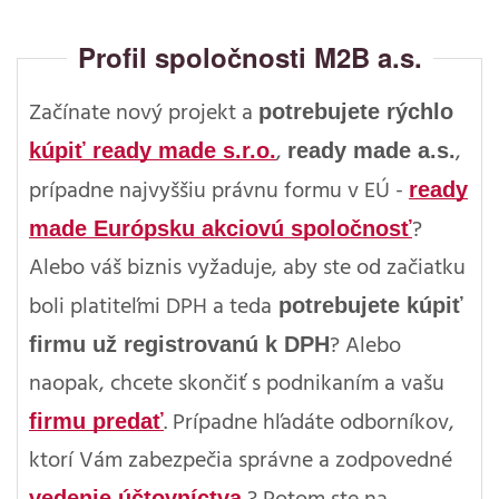
Profil spoločnosti M2B a.s.
potrebujete rýchlo
Začínate nový projekt a
kúpiť ready made s.r.o.
ready made a.s.
,
,
ready
prípadne najvyššiu právnu formu v EÚ -
made Európsku akciovú spoločnosť
?
Alebo váš biznis vyžaduje, aby ste od začiatku
potrebujete kúpiť
boli platiteľmi DPH a teda
firmu už registrovanú k DPH
? Alebo
naopak, chcete skončiť s podnikaním a vašu
firmu predať
. Prípadne hľadáte odborníkov,
ktorí Vám zabezpečia správne a zodpovedné
vedenie účtovníctva