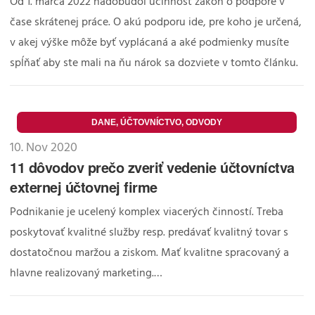
Od 1. marca 2022 nadobudol účinnosť zákon o podpore v
čase skrátenej práce. O akú podporu ide, pre koho je určená,
v akej výške môže byť vyplácaná a aké podmienky musíte
spĺňať aby ste mali na ňu nárok sa dozviete v tomto článku.
DANE, ÚČTOVNÍCTVO, ODVODY
10. Nov 2020
11 dôvodov prečo zveriť vedenie účtovníctva
externej účtovnej firme
Podnikanie je ucelený komplex viacerých činností. Treba
poskytovať kvalitné služby resp. predávať kvalitný tovar s
dostatočnou maržou a ziskom. Mať kvalitne spracovaný a
hlavne realizovaný marketing.…