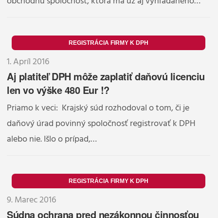
obchodnú spoločnosť, ktorá má už aj vyhľadaného…
REGISTRÁCIA FIRMY K DPH
1. Apríl 2016
Aj platiteľ DPH môže zaplatiť daňovú licenciu
len vo výške 480 Eur !?
Priamo k veci: Krajský súd rozhodoval o tom, či je
daňový úrad povinný spoločnosť registrovať k DPH
alebo nie. Išlo o prípad,…
REGISTRÁCIA FIRMY K DPH
9. Marec 2016
Súdna ochrana pred nezákonnou činnosťou