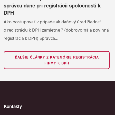
správcu dane pri registrácii spoločnosti k
DPH
Ako postupovať v prípade ak daňový úrad žiadosť
o registráciu k DPH zamietne ? (dobrovoľná a povinná
registrácia k DPH) Správca…
ĎALŠIE ČLÁNKY Z KATEGÓRIE REGISTRÁCIA
FIRMY K DPH
Kontakty