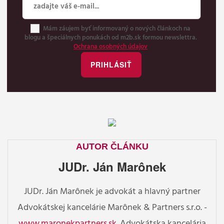
Mám záujem byť informovaný o nových článkoch na
blogu a špeciálnych ponukách od m2b.sk formou newslettra.
Ochrana osobných údajov
AUTOR ČLÁNKU
JUDr. Ján Marônek
JUDr. Ján Marônek je advokát a hlavný partner
Advokátskej kancelárie Marônek & Partners s.r.o. -
www.maronekpartners.sk
. Advokátska kancelária