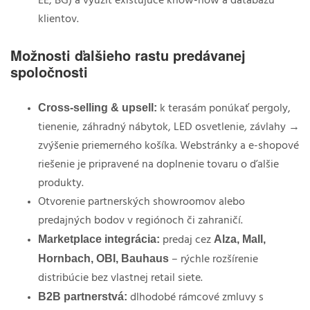
EE, BG) a využiť existujúce know-how a databázu
klientov.
Možnosti ďalšieho rastu predávanej
spoločnosti
Cross-selling & upsell:
k terasám ponúkať pergoly,
tienenie, záhradný nábytok, LED osvetlenie, závlahy →
zvýšenie priemerného košíka. Webstránky a e-shopové
riešenie je pripravené na doplnenie tovaru o ďalšie
produkty.
Otvorenie partnerských showroomov alebo
predajných bodov v regiónoch či zahraničí.
Marketplace integrácia:
Alza, Mall,
predaj cez
Hornbach, OBI, Bauhaus
– rýchle rozšírenie
distribúcie bez vlastnej retail siete.
B2B partnerstvá:
dlhodobé rámcové zmluvy s