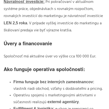
Návratnosť investície:
Pri pokračovaní v aktuálnom
systéme práce, objednávkach s rovnakým rozpočtom,
rovnakých investícií do marketingu je návratnosť investície
LEN 2,5 roka
. V prípade vyššej investície do marketingu a
škálovaní predaja vie byť výrazne kratšia.
Úvery a financovanie
Spoločnosť má aktuálne úver vo výške cca 100 000 Eur.
Ako funguje operatíva spoločnosti:
Firma funguje bez interných zamestnancov:
vlastník riadi obchod, vzťahy s dodávateľmi a pricing.
Operatívu spojenú s marketingovými aktivitami v
externé agentúry
súčasnosti realizujú
.
Fulfillment & logistika:
e-shop je prepojený so