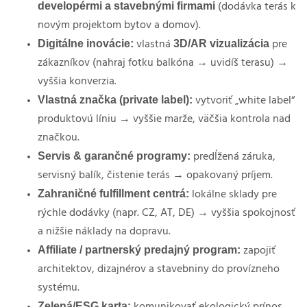
developérmi a stavebnými firmami
(dodávka terás k
novým projektom bytov a domov).
Digitálne inovácie:
3D/AR vizualizácia
vlastná
pre
zákazníkov (nahraj fotku balkóna → uvidíš terasu) →
vyššia konverzia.
Vlastná značka (private label):
vytvoriť „white label“
produktovú líniu → vyššie marže, väčšia kontrola nad
značkou.
Servis & garančné programy:
predĺžená záruka,
servisný balík, čistenie terás → opakovaný príjem.
Zahraničné fulfillment centrá:
lokálne sklady pre
rýchle dodávky (napr. CZ, AT, DE) → vyššia spokojnosť
a nižšie náklady na dopravu.
Affiliate / partnerský predajný program:
zapojiť
architektov, dizajnérov a stavebniny do provízneho
systému.
Zelená/ESG karta:
komunikovať ekologický prínos