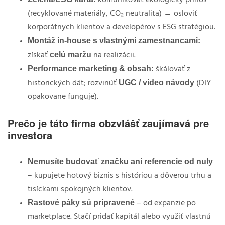
(recyklované materiály, CO
₂
neutralita) → osloviť
korporátnych klientov a developérov s ESG stratégiou.
Montáž in-house s vlastnými zamestnancami:
celú maržu
získať
na realizácii.
Performance marketing & obsah:
škálovať z
UGC / video návody
historických dát; rozvinúť
(DIY
opakovane funguje).
Prečo je táto firma obzvlášť zaujímavá pre
investora
Nemusíte budovať značku ani referencie od nuly
– kupujete hotový biznis s históriou a dôverou trhu a
tisíckami spokojných klientov.
Rastové páky sú pripravené
– od expanzie po
marketplace. Stačí pridať kapitál alebo využiť vlastnú