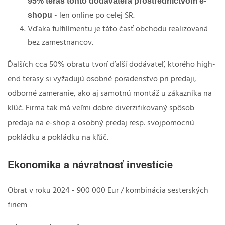
95% terás tohto dodávateľa prostredníctvom e-
shopu
- len online po celej SR.
Vďaka fulfillmentu je táto časť obchodu realizovaná
bez zamestnancov.
Ďalších cca 50% obratu tvorí ďalší dodávateľ, ktorého high-
end terasy si vyžadujú osobné poradenstvo pri predaji,
odborné zameranie, ako aj samotnú montáž u zákazníka na
kľúč. Firma tak má veľmi dobre diverzifikovaný spôsob
predaja na e-shop a osobný predaj resp. svojpomocnú
pokládku a pokládku na kľúč.
Ekonomika a návratnosť investície
Obrat v roku 2024 - 900 000 Eur / kombinácia sesterských
firiem