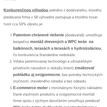
Konkurenčnou výhodou
jedného z dodávateľov, ktorého
predávaná firma v SR výhradne zastupuje a ktorého tovar
tvorí cca 50% obratu je:
Patentom chránené riešenie
(dodávateľ): umožňuje
montáž drevených a WPC terás
na
bezpečnú
balkónoch, terasách a terasách s hydroizoláciou
,
čo konkurencia štandardne nedokáže.
Vďaka patentovanej technológii a uživateľským
zrealizovať
prívetivím návodom si dokážu klienti
pokládku aj svojpomocne
, bez potreby technických
zručností, stavebného náradia a bez odpadu.
E-commerce motor
s minimálnymi fixnými nákladmi:
Dané vlastnosti produktu a svojpomocná montáž
firme spolu s rýchlym doručením umožňujú predávať