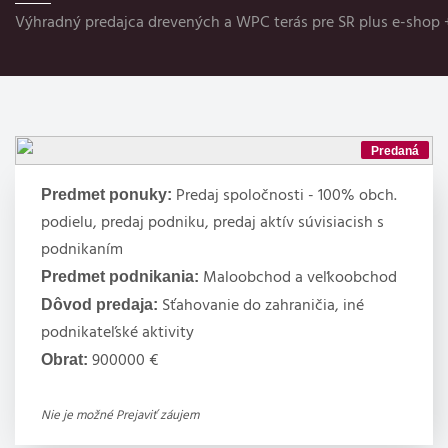
Výhradný predajca drevených a WPC terás pre SR plus e-shop
Predaná
Predmet ponuky:
Predaj spoločnosti - 100% obch.
podielu, predaj podniku, predaj aktív súvisiacish s
podnikaním
Predmet podnikania:
Maloobchod a veľkoobchod
Dôvod predaja:
Sťahovanie do zahraničia, iné
podnikateľské aktivity
Obrat:
900000 €
Nie je možné Prejaviť záujem