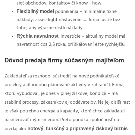
sieť obchodov, kontaktov či know - how.
Flexibilný model
podnikania – minimálne fixné
náklady, asset-light nastavenie → firma rastie bez
toho, aby výrazne rástli náklady.
Rýchla návratnosť
investície – aktuálny model má
návratnosť cca 2,5 roka, pri škálovaní ešte rýchlejšiu.
Dôvod predaja firmy súčasným majiteľom
Zakladateľ sa rozhodol sústrediť na nové podnikateľské
projekty a dlhodobo plánované aktivity v zahraničí. Firma,
ktorú vybudoval, je dnes v plnej ziskovej kondícii – má
stabilné procesy, zákazníkov aj dodávateľov. Na jej ďalší rast
je však potrebná energia a kapacity, ktoré chce zakladateľ
nasmerovať iným smerom. Preto ponúka spoločnosť na
hotový, funkčný a pripravený ziskový biznis
predaj ako