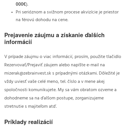
000€
).
Pri serióznom a svižnom procese akvizície je priestor
na férovú dohodu na cene.
Prejavenie záujmu a získanie ďalších
informácií
V prípade záujmu o viac informácií, prosím, použite tlačidlo
Rezervovať/Prejaviť záujem alebo napíšte e-mail na
mizerak@zebrainvest.sk s prípadnými otázkami. Dôležité je
vždy uviesť vaše celé meno, tel. číslo a v mene akej
spoločnosti komunikujete. My sa vám obratom ozveme a
dohodneme sa na ďalšom postupe, zorganizujeme
stretnutie s majiteľom atď.
Príklady realizácií