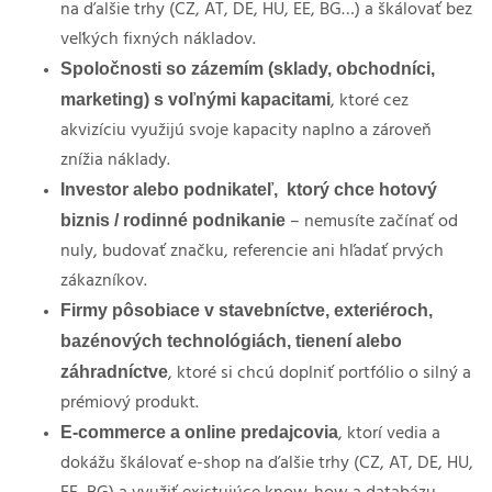
na ďalšie trhy (CZ, AT, DE, HU, EE, BG…) a škálovať bez
veľkých fixných nákladov.
Spoločnosti so zázemím (sklady, obchodníci,
marketing) s voľnými kapacitami
, ktoré cez
akvizíciu využijú svoje kapacity naplno a zároveň
znížia náklady.
Investor alebo podnikateľ,
ktorý chce hotový
biznis / rodinné podnikanie
– nemusíte začínať od
nuly, budovať značku, referencie ani hľadať prvých
zákazníkov.
Firmy pôsobiace v stavebníctve, exteriéroch,
bazénových technológiách, tienení alebo
záhradníctve
, ktoré si chcú doplniť portfólio o silný a
prémiový produkt.
E-commerce a online predajcovia
, ktorí vedia a
dokážu škálovať e-shop na ďalšie trhy (CZ, AT, DE, HU,