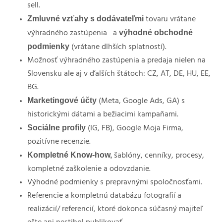
sell.
Zmluvné vzťahy s dodávateľmi
tovaru vrátane
výhodné obchodné
výhradného zastúpenia
a
podmienky
(vrátane dlhších splatností).
Možnosť výhradného zastúpenia a predaja nielen na
Slovensku ale aj v ďalších štátoch: CZ, AT, DE, HU, EE,
BG.
Marketingové účty
(Meta, Google Ads, GA) s
historickými dátami a bežiacimi kampaňami.
Sociálne profily
(IG, FB), Google Moja Firma,
pozitívne recenzie.
Kompletné Know-how,
šablóny, cenníky, procesy,
kompletné zaškolenie a odovzdanie.
Výhodné podmienky s prepravnými spoločnosťami.
Referencie a kompletnú databázu fotografií a
realizácií/ referencií, ktoré dokonca súčasný majiteľ
ešte ani nestihol publikovať.