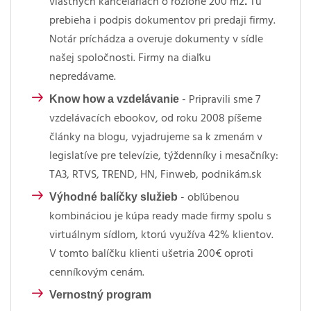
.
vlastných kanceláriach o rozlohe 200 m2
Tu
prebieha i podpis dokumentov pri predaji firmy.
Notár príchádza a overuje dokumenty v sídle
našej spoločnosti. Firmy na diaľku
nepredávame.
Know how a vzdelávanie
- Pripravili sme 7
vzdelávacích ebookov, od roku 2008 píšeme
články na blogu, vyjadrujeme sa k zmenám v
legislatíve pre televízie, týždenníky i mesačníky:
TA3, RTVS, TREND, HN, Finweb, podnikám.sk
Výhodné balíčky služieb
- obľúbenou
kombináciou je kúpa ready made firmy spolu s
virtuálnym sídlom, ktorú využíva 42% klientov.
V tomto balíčku klienti ušetria 200€ oproti
cenníkovým cenám.
Vernostný program