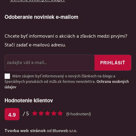
Odoberanie noviniek e-mailom
Chcete byť informovaní o akciách a zľavách medzi prvými?
Stačí zadať e-mailovú adresu.
Mám záujem byť informovaný o nových článkoch na blogu a
špeciálnych ponukách od m2b.sk formou newslettra.
Ochrana osobných
údajov
Hodnotenie klientov
/ 5
4.9
(
9
hodnotení)
Tvorba web stránok
od Blueweb s.r.o.