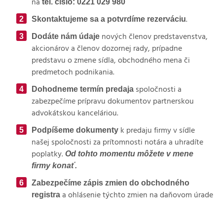
tel. číslo: 0221 029 980
na
Skontaktujeme sa a potvrdíme rezerváciu
.
Dodáte nám údaje
nových členov predstavenstva,
akcionárov a členov dozornej rady, prípadne
predstavu o zmene sídla, obchodného mena či
predmetoch podnikania.
Dohodneme termín predaja
spoločnosti a
zabezpečíme prípravu dokumentov partnerskou
advokátskou kanceláriou.
Podpíšeme dokumenty
k predaju firmy v sídle
našej spoločnosti za prítomnosti notára a uhradíte
Od tohto momentu môžete v mene
poplatky.
firmy konať.
Zabezpečíme zápis zmien do obchodného
registra
a ohlásenie týchto zmien na daňovom úrade