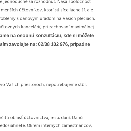
 je jednoduché sa rozhodnúť. Naša spoločnosť
enších účtovníkov, ktorí sú síce lacnejší, ale
problémy s daňovým úradom na Vašich pleciach.
čtovných kancelárií, pri zachovaní maximálnej
ame na osobnú konzultáciu, kde si môžete
m zavolajte na: 02/38 102 976, prípadne
vo Vašich priestoroch, nepotrebujeme stôl,
čitú oblasť účtovníctva, resp. daní. Danú
nedosiahnete. Okrem interných zamestnancov,