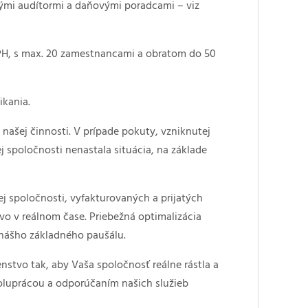
nými audítormi a daňovými poradcami – viz
PH, s max. 20 zamestnancami a obratom do 50
ikania.
našej činnosti. V prípade pokuty, vzniknutej
 spoločnosti nenastala situácia, na základe
j spoločnosti, vyfakturovaných a prijatých
vo v reálnom čase. Priebežná optimalizácia
e nášho základného paušálu.
stvo tak, aby Vaša spoločnosť reálne rástla a
poluprácou a odporúčaním našich služieb