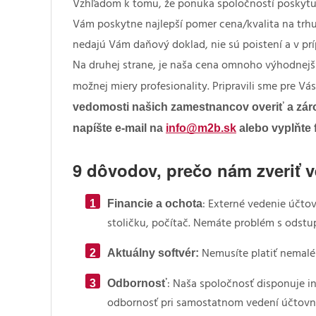
Vzhľadom k tomu, že ponuka spoločností poskytujú
Vám poskytne najlepší pomer cena/kvalita na trhu.
nedajú Vám daňový doklad, nie sú poistení a v p
Na druhej strane, je naša cena omnoho výhodnejši
možnej miery profesionality. Pripravili sme pre V
vedomosti našich zamestnancov overiť a zár
napíšte e-mail na
info@m2b.sk
alebo vyplňte 
9 dôvodov, prečo nám zveriť v
Financie a ochota
: Externé vedenie účto
stoličku, počítač. Nemáte problém s ods
Aktuálny softvér:
Nemusíte platiť nemalé 
Odbornosť
: Naša spoločnosť disponuje in
odbornosť pri samostatnom vedení účtovn