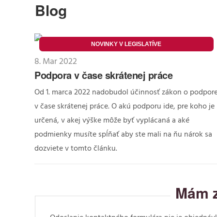
Blog
NOVINKY V LEGISLATÍVE
8. Mar 2022
Podpora v čase skrátenej práce
Od 1. marca 2022 nadobudol účinnosť zákon o podpor
v čase skrátenej práce. O akú podporu ide, pre koho je
určená, v akej výške môže byť vyplácaná a aké
podmienky musíte spĺňať aby ste mali na ňu nárok sa
dozviete v tomto článku.
Mám z