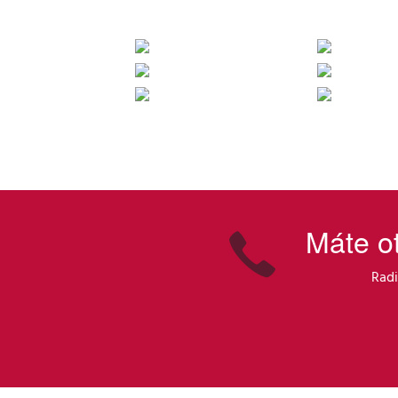
Máte o
Radi