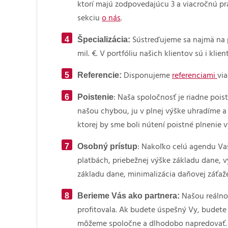
ktorí majú zodpovedajúcu 3 a viacročnú pr
sekciu
o nás
.
Špecializácia:
Sústreďujeme sa najmä na 
mil. €. V portfóliu našich klientov sú i klien
Referencie:
Disponujeme
referenciami
via
Poistenie
: Naša spoločnosť je riadne pois
našou chybou, ju v plnej výške uhradíme a 
ktorej by sme boli nútení poistné plnenie v
Osobný prístup
: Nakoľko celú agendu Vaš
platbách, priebežnej výške základu dane, 
základu dane, minimalizácia daňovej záťaže
Berieme Vás ako partnera:
Našou reálno
profitovala. Ak budete úspešný Vy, budete
môžeme spoločne a dlhodobo napredovať.