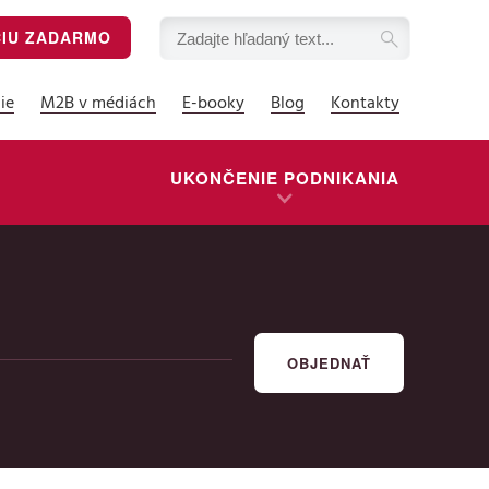
CIU ZADARMO
ie
M2B v médiách
E-booky
Blog
Kontakty
UKONČENIE PODNIKANIA
OBJEDNAŤ