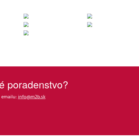
vé poradenstvo?
 emailu:
info@m2b.sk