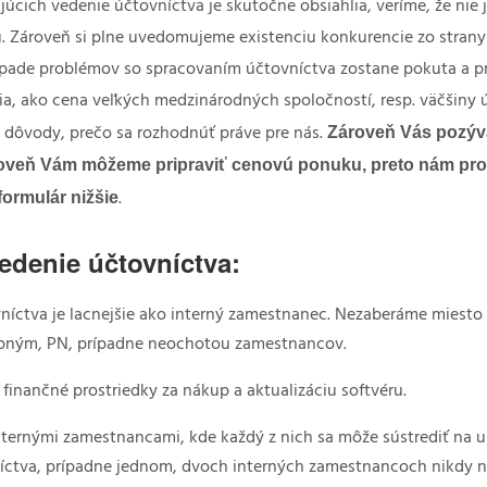
cich vedenie účtovníctva je skutočne obsiahlia, veríme, že nie
 Zároveň si plne uvedomujeme existenciu konkurencie zo strany m
rípade problémov so spracovaním účtovníctva zostane pokuta a 
a, ako cena veľkých medzinárodných spoločností, resp. väčšiny ú
Zároveň Vás pozýv
ás dôvody, prečo sa rozhodnúť práve pre nás.
oveň Vám môžeme pripraviť cenovú ponuku, preto nám prosí
formulár nižšie
.
edenie účtovníctva:
vníctva je lacnejšie ako interný zamestnanec. Nezaberáme miesto 
tupným, PN, prípadne neochotou zamestnancov.
finančné prostriedky za nákup a aktualizáciu softvéru.
ternými zamestnancami, kde každý z nich sa môže sústrediť na ur
íctva, prípadne jednom, dvoch interných zamestnancoch nikdy 