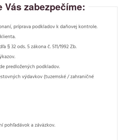
re Vás zabezpečíme:
aní, príprava podkladov k daňovej kontrole.
klienta.
 § 32 ods. 5 zákona č. 511/1992 Zb.
ýkazov.
ade predložených podkladov.
estovných výdavkov (tuzemské / zahraničné
ní pohľadávok a záväzkov.