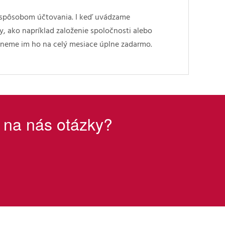
ež spôsobom účtovania. I keď uvádzame
y, ako napríklad založenie spoločnosti alebo
tneme im ho na celý mesiace úplne zadarmo.
e na nás otázky?