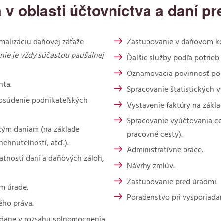
v oblasti účtovníctva a daní p
malizáciu daňovej záťaže
Zastupovanie v daňovom kon
nie je vždy súčasťou paušálnej
Ďalšie služby podľa potrieb 
Oznamovacia povinnosť podľa
nta.
Spracovanie štatistických v
posúdenie podnikateľských
Vystavenie faktúry na zákl
Spracovanie vyúčtovania c
kým daniam (na základe
pracovné cesty).
ehnuteľností, atď.).
Administratívne práce.
atnosti daní a daňových záloh,
Návrhy zmlúv.
Zastupovanie pred úradmi.
m úrade.
Poradenstvo pri vysporiada
ého práva.
dane v rozsahu splnomocnenia.