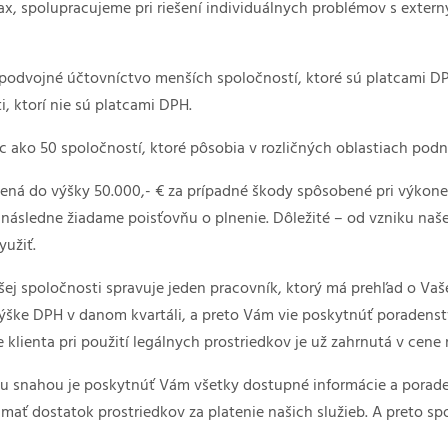
ax, spolupracujeme pri riešení individuálnych problémov s exter
podvojné účtovníctvo menších spoločností, ktoré sú platcami D
ti, ktorí nie sú platcami DPH.
c ako 50 spoločností, ktoré pôsobia v rozličných oblastiach podn
tená do výšky 50.000,- € za prípadné škody spôsobené pri výkone 
následne žiadame poisťovňu o plnenie. Dôležité – od vzniku našej
yužiť.
ej spoločnosti spravuje jeden pracovník, ktorý má prehľad o Vaše
výške DPH v danom kvartáli, a preto Vám vie poskytnúť poradenst
 klienta pri použití legálnych prostriedkov je už zahrnutá v cen
u snahou je poskytnúť Vám všetky dostupné informácie a poraden
 mať dostatok prostriedkov za platenie našich služieb. A preto s