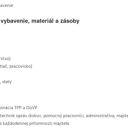
bavenie
 vybavenie, materiál a zásoby
rstvo)
tlač, pracovisko)
, diely
binácia TPP a DoVP
 technik opráv diskov, pomocný pracovníci, administratíva, majit
z každodennej prítomnosti majiteľa