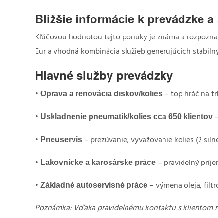
Bližšie informácie k prevádzke a 
Kľúčovou hodnotou tejto ponuky je známa a rozpozna
Eur a vhodná kombinácia služieb generujúcich stabiln
Hlavné služby prevádzky
Oprava a renovácia diskov/kolies
•
– top hráč na t
Uskladnenie pneumatík/kolies cca 650 klientov
•
–
Pneuservis
•
– prezúvanie, vyvažovanie kolies (2 silné
Lakovnícke a karosárske práce
•
– pravidelný príj
Základné autoservisné práce
•
– výmena oleja, filt
Poznámka: Vďaka pravidelnému kontaktu s klientom min