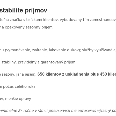
stabilite príjmov
teľná značka s tisíckami klientov, vybudovaný tím zamestnanco
ý a opakovaný sezónny príjem.
rhu (vyrovnávanie, zváranie, lakovanie diskov); služby využívané 
 stabilný, pravidelný a garantovaný príjem
650 klientov z uskladnenia plus 450 klie
 sezóny: jar a jeseň);
em počas celého roka
rov, menšie opravy
imálne 2× ročne v rámci pneuservisu má autoservis výrazný pote