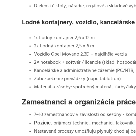
Dielenské stoly, náradie, regálové a skladové vy
Lodné kontajnery, vozidlo, kancelárske
1x Lodný kontajner 2,6 x 12 m
2x Lodný kontajner 2,5 x 6 m
Vozidlo Opel Movano 2,3D – najdlhšia verzia
2× notebook + softvér / licencie (sklad, hospodá
Kancelárske a administratívne zázemie (PC/NTB, 
Zabezpečenie prevádzky (napr. Jablotron)
Materiál a zásoby: spotrebný materiál, farby/laky
Zamestnanci a organizácia práce
7–10 zamestnancov v závislosti od sezóny - kom
Pozície:
prijímací technici, mechanici, lakovník,
Nastavené procesy umožňujú plynulý chod aj be