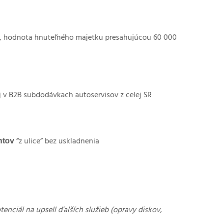
v, hodnota hnuteľného majetku presahujúcou 60 000
aj v B2B subdodávkach autoservisov z celej SR
ntov
“z ulice” bez uskladnenia
nciál na upsell ďalších služieb (opravy diskov,