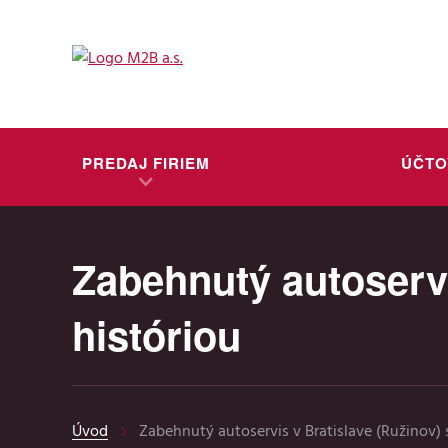
PREDAJ FIRIEM
ÚČTO
Zabehnutý autoservi
históriou
Úvod
Zabehnutý autoservis v Bratislave (Ružinov) 