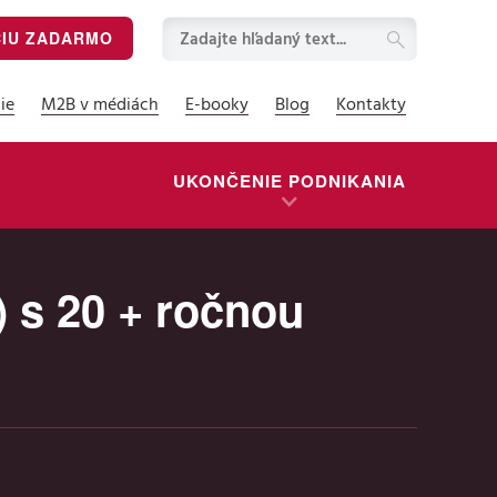
CIU ZADARMO
ie
M2B v médiách
E-booky
Blog
Kontakty
UKONČENIE PODNIKANIA
) s 20 + ročnou