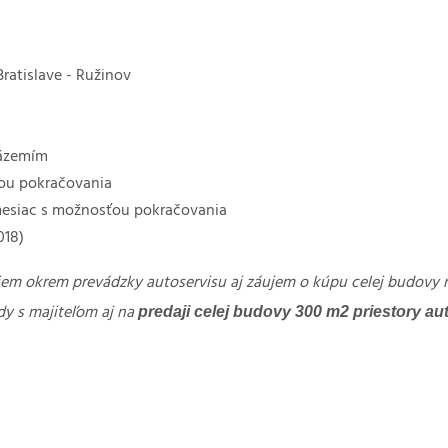
ratislave - Ružinov
zázemím
ou pokračovania
 mesiac s možnosťou pokračovania
018)
ujem okrem prevádzky autoservisu aj záujem o kúpu celej budovy n
predaji celej budovy 300 m2 priestory a
dy s majiteľom aj na