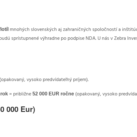
lotíl
mnohých slovenských aj zahraničných spoločností a inštitú
 budú sprístupnené výhradne po podpise NDA. U nás v Zebra Inves
(opakovaný, vysoko predvídateľný príjem).
 rok
52 000 EUR ročne
= približne
(opakovaný, vysoko predvída
0 000 Eur)