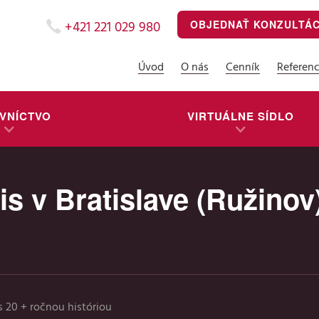
OBJEDNAŤ KONZULTÁ
+421 221 029 980
Úvod
O nás
Cenník
Referenc
VNÍCTVO
VIRTUÁLNE SÍDLO
s v Bratislave (Ružinov
s 20 + ročnou históriou