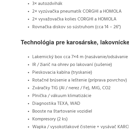
3× autozdvihák
2× vyzúvačka pneumatík CORGHI a HOMOLA
2× vyvažovačka kolies CORGHI a HOMOLA
Rovnačka diskov so sústruhom (cca 14 – 26")
Technológia pre karosárske, lakovníck
Lakernický box cca 7×4 m (nasávanie/odsávanie 
IR / žiarič na ohrev po lakovaní (sušenie)
Pieskovacia kabína (tryskanie)
Rotačné brúsenie a leštenie (príprava povrchov)
Zváračky TIG (Al / nerez / Fe), MIG, CO2
Plnička / vákuum klimatizácie
Diagnostika TEXA, WAD
Booste na štartovanie vozidiel
Kompresory (2 ks)
Wapka / vysokotlakové čistenie + vysávač KAR