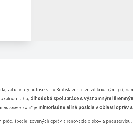
j zabehnutý autoservis v Bratislave s diverzifikovanými príjma
dlhodobé spolupráce s významnými firemným
lokálnom trhu,
mimoriadne silná pozícia v oblasti opráv 
m autoservisom” je
 prác, špecializovaných opráv a renovácie diskov a pneuservisu,