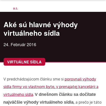
Aké sú hlavné výhody
virtuálneho sídla
24. Február 2016
VIRTUÁLNE SÍDLA
V predchádzajúcom článku sme si
porovnali výhody
sídla firmy vo vlastnom byte, v prenajatej kancelárii a
V dnešnom článku sa dočítate
virtuálneho sídla
.
najväčšie výhody virtuálneho sídla
, a prečo je táto